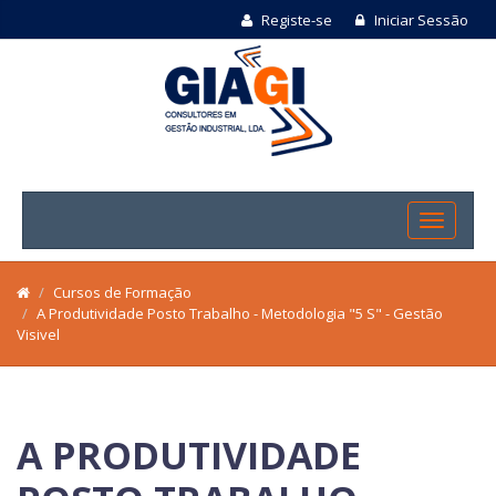
Registe-se
Iniciar Sessão
Cursos de Formação
A Produtividade Posto Trabalho - Metodologia "5 S" - Gestão
Visivel
A PRODUTIVIDADE