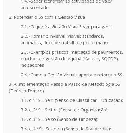
1.4. -Saber identificar as actividades de valor
acrescentado
2. Potenciar o 5S com a Gestão Visual
2.1. •O que é a Gestão Visual? Ver para gerir.
2.2. •Tornar o invisível, visível: standards,
anomalias, fluxo de trabalho e performance.
2.3. •Exemplos práticos: marcação de pavimentos,
quadros de gestão de equipa (Kanban, SQCDP),
indicadores
2.4. •Como a Gestão Visual suporta e reforça o 5S.
3. A Implementação Passo a Passo da Metodologia 5S
(Teórico-Prático)
3.1. o 1º S - Seiri (Senso de Classificar - Utilização):
3.2. o 2º S - Seiton (Senso de Organização):
3.3. o 3º S - Seiso (Senso de Limpeza):
3.4. o 4.º S - Seiketsu (Senso de Standardizar -