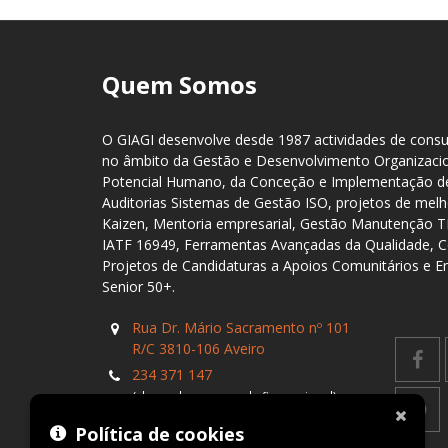
Quem Somos
O GIAGI desenvolve desde 1987 actividades de consul
no âmbito da Gestão e Desenvolvimento Organizaci
Potencial Humano, da Conceção e Implementação de
Auditorias Sistemas de Gestão ISO, projetos de me
Kaizen, Mentoria empresarial, Gestão Manutenção 
IATF 16949, Ferramentas Avançadas da Qualidade, C
Projetos de Candidaturas a Apoios Comunitários e 
Senior 50+.
Rua Dr. Mário Sacramento nº 101
R/C 3810-106 Aveiro
234 371 147
(chamada para a rede fixa nacional)
formacao@giagi.pt
Política de cookies