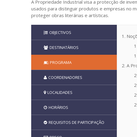
A Propriedade Industrial visa a protecção de inven
usados para distinguir produtos e empresas no me
proteger obras literárias e artísticas.
OBJECTIVOS
1. Noçõ
1
DESTINATÁRIOS
1
PROGRAMA
2. A Pr
2
COORDENADORES
2
LOCALIDADES
2
2
HORÁRIOS
REQUISITOS DE PARTICIPAÇÃO