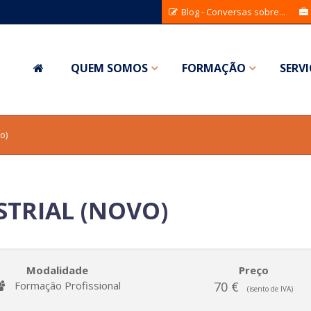
Blog - Conversas sobre...
QUEM SOMOS
FORMAÇÃO
SERV
o)
TRIAL (NOVO)
Modalidade
Preço
Formação Profissional
70 €
(isento de IVA)