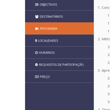
OBJECTIVOS
1. Conc
1
DESTINATÁRIOS
1
PROGRAMA
1
2. Mét
LOCALIDADES
2
HORÁRIOS
2
2
REQUISITOS DE PARTICIPAÇÃO
3. Apr
PREÇO
3
3
3
3
4. Tipo