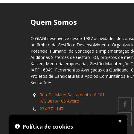
Quem Somos
O GIAGI desenvolve desde 1987 actividades de consul
no âmbito da Gestão e Desenvolvimento Organizaci
Potencial Humano, da Conceção e Implementação de
Auditorias Sistemas de Gestão ISO, projetos de me
Kaizen, Mentoria empresarial, Gestão Manutenção 
IATF 16949, Ferramentas Avançadas da Qualidade, C
Projetos de Candidaturas a Apoios Comunitários e 
Senior 50+.
Rua Dr. Mário Sacramento nº 101
R/C 3810-106 Aveiro
234 371 147
(chamada para a rede fixa nacional)
formacao@giagi.pt
Política de cookies