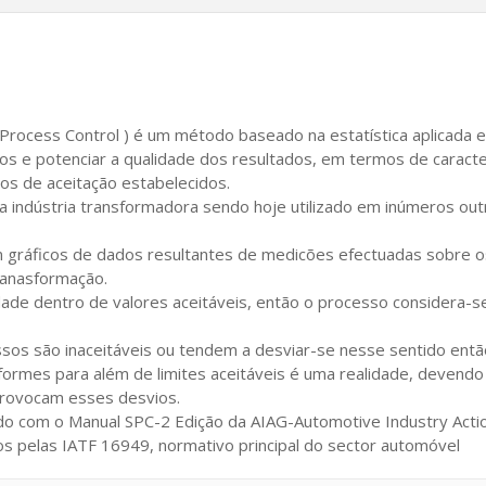
c Process Control ) é um método baseado na estatística aplicada
vos e potenciar a qualidade dos resultados, em termos de caract
ios de aceitação estabelecidos.
 indústria transformadora sendo hoje utilizado em inúmeros outr
 gráficos de dados resultantes de medicões efectuadas sobre 
tranasformação.
idade dentro de valores aceitáveis, então o processo considera-s
ssos são inaceitáveis ou tendem a desviar-se nesse sentido entã
formes para além de limites aceitáveis é uma realidade, devendo
 provocam esses desvios.
o com o Manual SPC-2 Edição da AIAG-Automotive Industry Action
dos pelas IATF 16949, normativo principal do sector automóvel