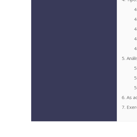
4
4
4
4
4
5. Anál
5
5
5
6. As a
7. Exer