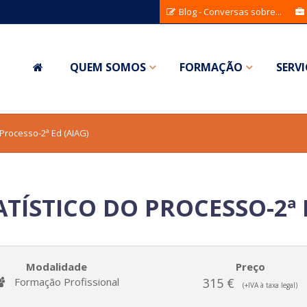
Blog - Conversas sobre...
QUEM SOMOS
FORMAÇÃO
SERV
 Processo-2ª Ed (AIAG)
TÍSTICO DO PROCESSO-2ª E
Modalidade
Preço
Formação Profissional
315 €
(+IVA à taxa legal)