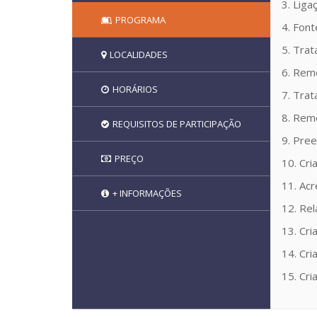
3. Lig
PROGRAMA
4. Fon
5. Tra
LOCALIDADES
6. Remo
HORÁRIOS
7. Tra
8. Rem
REQUISITOS DE PARTICIPAÇÃO
9. Pre
PREÇO
10. Cri
11. Ac
+ INFORMAÇÕES
12. Re
13. Cri
14. Cri
15. Cri