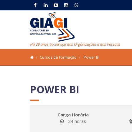
Há 39 anos ao serviço das Organizações e das Pessoas
Cursos de Formação
Power BI
POWER BI
Carga Horária
24 horas