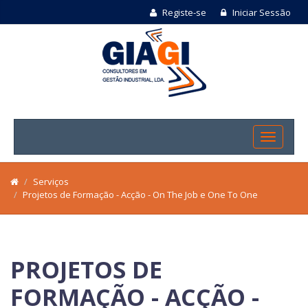
Registe-se
Iniciar Sessão
Serviços
Projetos de Formação - Acção - On The Job e One To One
PROJETOS DE
FORMAÇÃO - ACÇÃO -