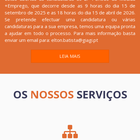
+Emprego, que decorre desde as 9 horas do dia 15 de
setembro de 2025 e as 18 horas do dia 15 de abril de 2026.
Se pretende efectuar uma candidatura ou várias
candidaturas para a sua empresa, temos uma equipa pronta
a ajudar em todo o processo. Para mais informação basta
enviar um email para: elton.batista@giagi.pt
LEIA MAIS
OS
NOSSOS
SERVIÇOS